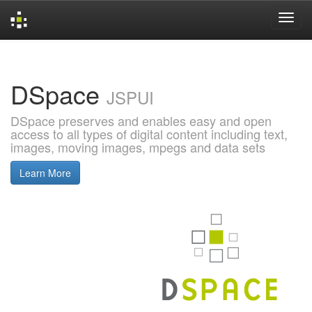
Skip
navigation
DSpace
JSPUI
DSpace preserves and enables easy and open
access to all types of digital content including text,
images, moving images, mpegs and data sets
Learn More