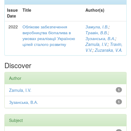
Issue
Title
Author(s)
Date
2022
Облікове забезпечення
Замула, І.В.
;
виробництва біопалива в
Травін, В.В.
;
умовах реалізації Україною
Зузанська, В.А.
;
цілей сталого розвитку
Zamula, I.V.
;
Travin,
V.V.
;
Zuzanska, V.A.
Discover
Author
Zamula, I.V.
1
Зузанська, В.А.
1
Subject