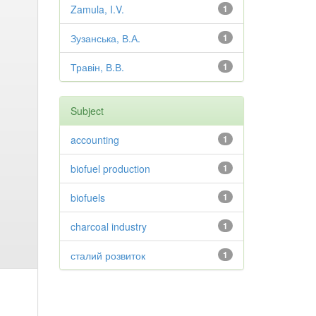
Zamula, I.V.
1
Зузанська, В.А.
1
Травін, В.В.
1
Subject
accounting
1
biofuel production
1
biofuels
1
charcoal industry
1
сталий розвиток
1