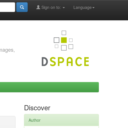
Sign on to:
Language
images,
Discover
Author