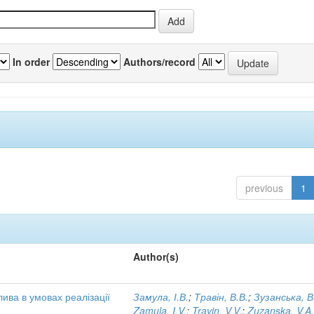
In order
Authors/record
previous
1
Author(s)
ива в умовах реалізації
Замула, І.В.
;
Травін, В.В.
;
Зузанська, В
Zamula, I.V.
;
Travin, V.V.
;
Zuzanska, V.A