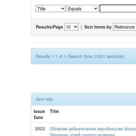
Results/Page
|
Sort items by
Results 1-1 of 1 (Search time: 0.001 seconds).
Item hits:
Issue
Title
Date
2022
Облікове забезпечення виробництва біопал
Україною цілей сталого розвитку