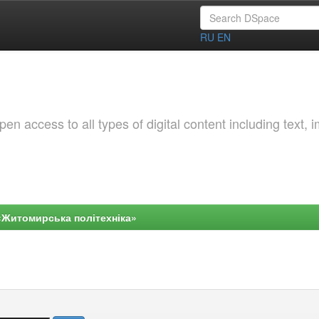
RU
EN
 access to all types of digital content including text, 
«Житомирська політехніка»