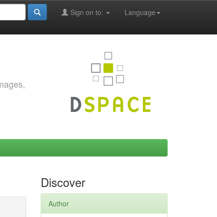
Sign on to:
Language
images,
Discover
Author