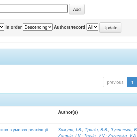
In order
Authors/record
previous
1
Author(s)
ива в умовах реалізації
Замула, І.В.
;
Травін, В.В.
;
Зузанська, В
Zamula, I.V.
;
Travin, V.V.
;
Zuzanska, V.A