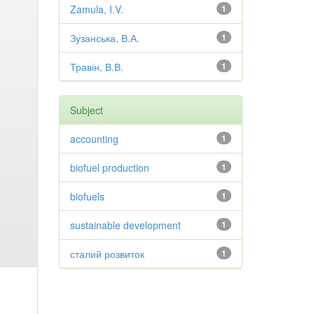
Zamula, I.V.
1
Зузанська, В.А.
1
Травін, В.В.
1
Subject
accounting
1
biofuel production
1
biofuels
1
sustainable development
1
сталий розвиток
1