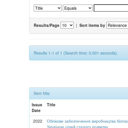
Results/Page
|
Sort items by
Results 1-1 of 1 (Search time: 0.001 seconds).
Item hits:
Issue
Title
Date
2022
Облікове забезпечення виробництва біопал
Україною цілей сталого розвитку