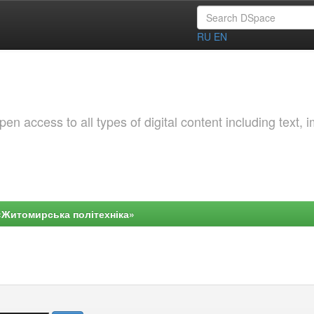
RU
EN
 access to all types of digital content including text, 
«Житомирська політехніка»