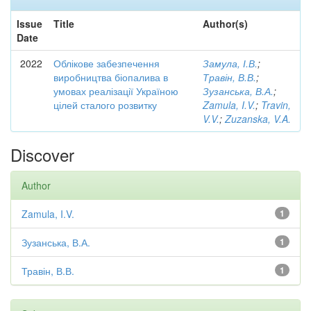
Issue
Title
Author(s)
Date
2022
Облікове забезпечення
Замула, І.В.
;
виробництва біопалива в
Травін, В.В.
;
умовах реалізації Україною
Зузанська, В.А.
;
цілей сталого розвитку
Zamula, I.V.
;
Travin,
V.V.
;
Zuzanska, V.A.
Discover
Author
Zamula, I.V.
1
Зузанська, В.А.
1
Травін, В.В.
1