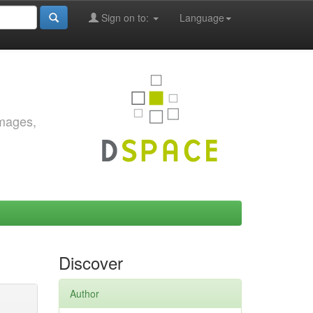
Sign on to:
Language
images,
Discover
Author