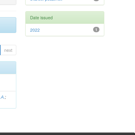
Date issued
2022
1
next
.А.
;
.