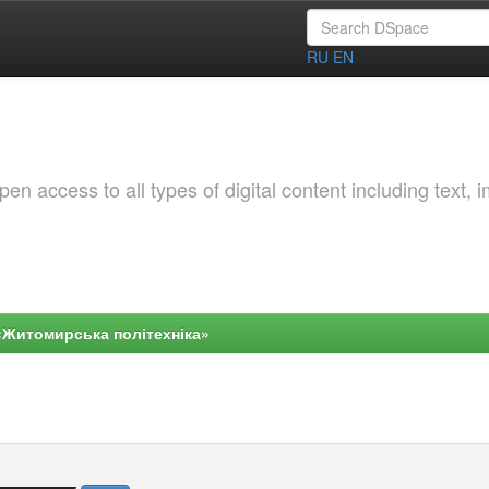
RU
EN
 access to all types of digital content including text, 
«Житомирська політехніка»