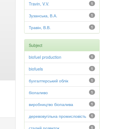
Travin, V.V.
1
Зузанська, В.А.
1
Травін, В.В.
1
Subject
biofuel production
1
biofuels
1
бухгалтерський облік
1
біопаливо
1
виробництво біопалива
1
деревовугільна промисловість
1
сталий розвиток
1