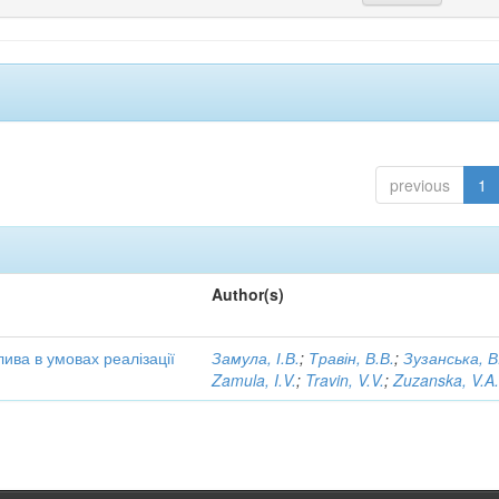
previous
1
Author(s)
ива в умовах реалізації
Замула, І.В.
;
Травін, В.В.
;
Зузанська, В
Zamula, I.V.
;
Travin, V.V.
;
Zuzanska, V.A