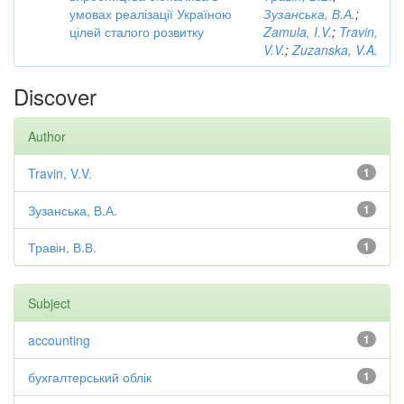
умовах реалізації Україною
Зузанська, В.А.
;
цілей сталого розвитку
Zamula, I.V.
;
Travin,
V.V.
;
Zuzanska, V.A.
Discover
Author
Travin, V.V.
1
Зузанська, В.А.
1
Травін, В.В.
1
Subject
accounting
1
бухгалтерський облік
1