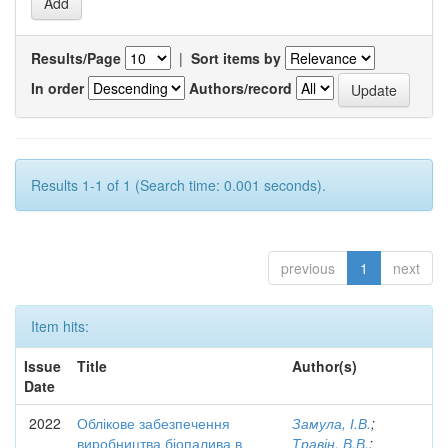
Results/Page
|
Sort items by
In order
Authors/record
Results 1-1 of 1 (Search time: 0.001 seconds).
previous
1
next
Item hits:
Issue
Title
Author(s)
Date
2022
Облікове забезпечення
Замула, І.В.
;
виробництва біопалива в
Травін, В.В.
;