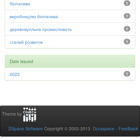
біопаливо
1
виробництво біопалива
1
деревовугільна промисловість
1
сталий розвиток
1
Date issued
2022
1
Theme by
DSpace Software
Copyright © 2002-2013
Duraspace
-
Feedback