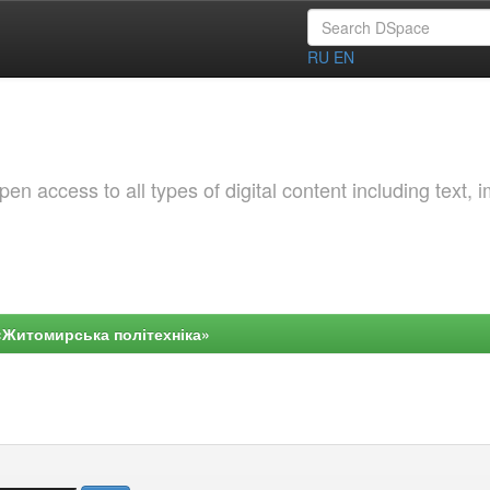
RU
EN
 access to all types of digital content including text, 
«Житомирська політехніка»