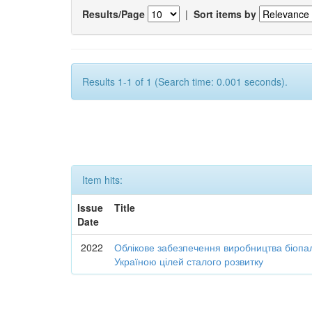
Results/Page
|
Sort items by
Results 1-1 of 1 (Search time: 0.001 seconds).
Item hits:
Issue
Title
Date
2022
Облікове забезпечення виробництва біопал
Україною цілей сталого розвитку