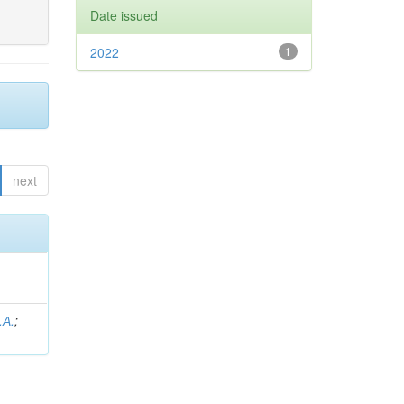
Date issued
2022
1
next
.А.
;
.