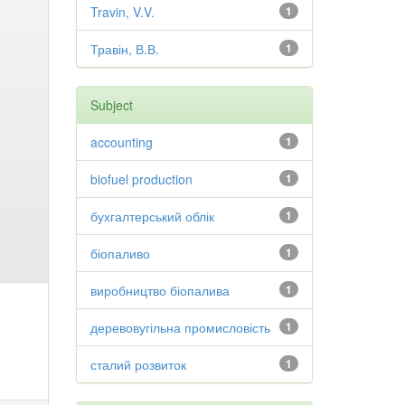
Travin, V.V.
1
Травін, В.В.
1
Subject
accounting
1
biofuel production
1
бухгалтерський облік
1
біопаливо
1
виробництво біопалива
1
деревовугільна промисловість
1
сталий розвиток
1