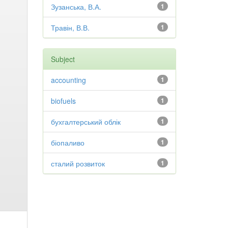
Зузанська, В.А.
1
Травін, В.В.
1
Subject
accounting
1
biofuels
1
бухгалтерський облік
1
біопаливо
1
сталий розвиток
1