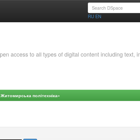
RU
EN
 access to all types of digital content including text, 
«Житомирська політехніка»