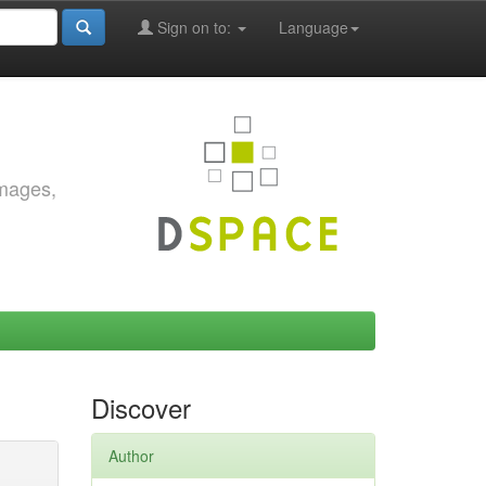
Sign on to:
Language
images,
Discover
Author