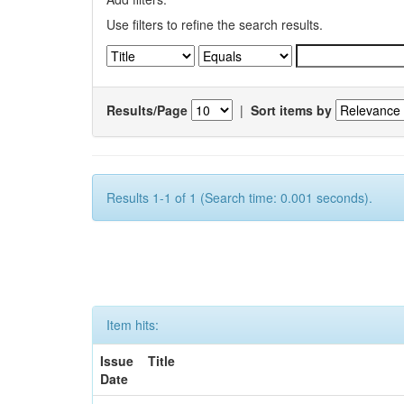
Use filters to refine the search results.
Results/Page
|
Sort items by
Results 1-1 of 1 (Search time: 0.001 seconds).
Item hits:
Issue
Title
Date