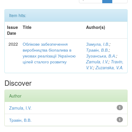
Item hits:
Issue
Title
Author(s)
Date
2022
Облікове забезпечення
Замула, І.В.
;
виробництва біопалива в
Травін, В.В.
;
умовах реалізації Україною
Зузанська, В.А.
;
цілей сталого розвитку
Zamula, I.V.
;
Travin,
V.V.
;
Zuzanska, V.A.
Discover
Author
Zamula, I.V.
1
Травін, В.В.
1