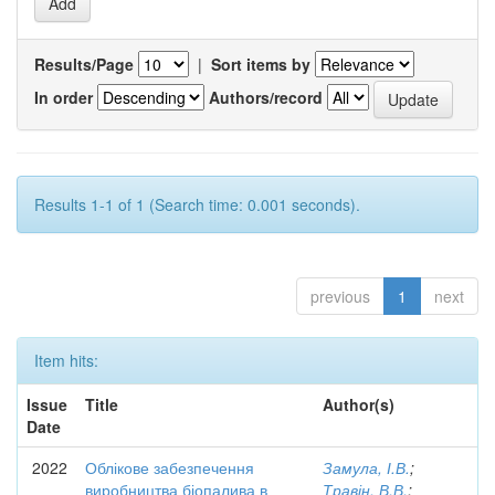
Results/Page
|
Sort items by
In order
Authors/record
Results 1-1 of 1 (Search time: 0.001 seconds).
previous
1
next
Item hits:
Issue
Title
Author(s)
Date
2022
Облікове забезпечення
Замула, І.В.
;
виробництва біопалива в
Травін, В.В.
;