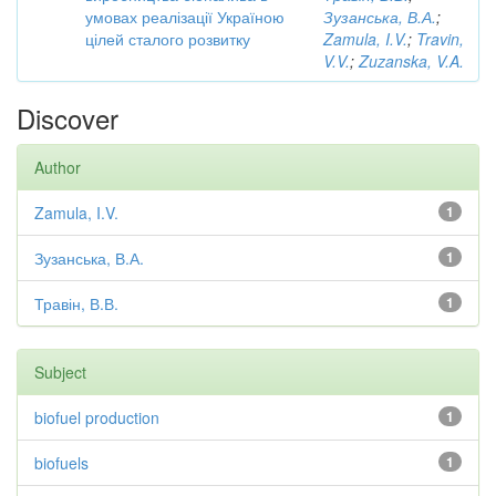
умовах реалізації Україною
Зузанська, В.А.
;
цілей сталого розвитку
Zamula, I.V.
;
Travin,
V.V.
;
Zuzanska, V.A.
Discover
Author
Zamula, I.V.
1
Зузанська, В.А.
1
Травін, В.В.
1
Subject
biofuel production
1
biofuels
1