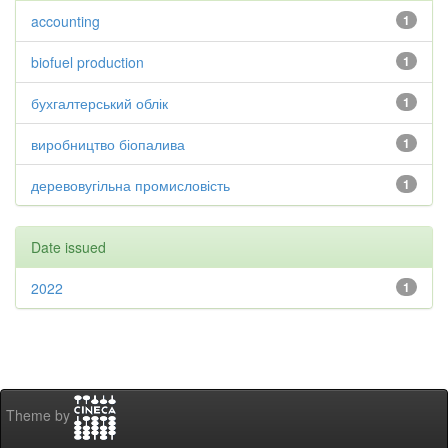
accounting
1
biofuel production
1
бухгалтерський облік
1
виробництво біопалива
1
деревовугільна промисловість
1
Date issued
2022
1
Theme by