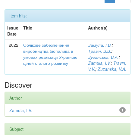
Item hits:
Issue
Title
Author(s)
Date
2022
Облікове забезпечення
Замула, І.В.
;
виробництва біопалива в
Травін, В.В.
;
умовах реалізації Україною
Зузанська, В.А.
;
цілей сталого розвитку
Zamula, I.V.
;
Travin,
V.V.
;
Zuzanska, V.A.
Discover
Author
Zamula, I.V.
1
Subject