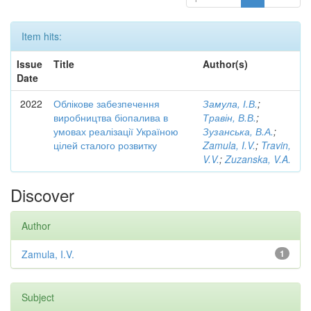
Item hits:
Issue
Title
Author(s)
Date
2022
Облікове забезпечення
Замула, І.В.
;
виробництва біопалива в
Травін, В.В.
;
умовах реалізації Україною
Зузанська, В.А.
;
цілей сталого розвитку
Zamula, I.V.
;
Travin,
V.V.
;
Zuzanska, V.A.
Discover
Author
Zamula, I.V.
1
Subject