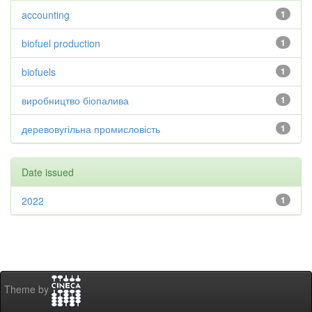
accounting
1
biofuel production
1
biofuels
1
виробництво біопалива
1
деревовугільна промисловість
1
Date issued
2022
1
Theme by