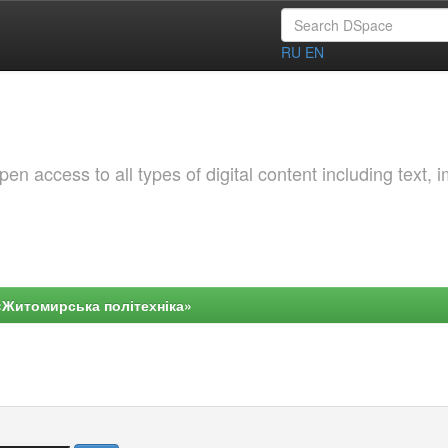
RU
EN
 access to all types of digital content including text, 
«Житомирська політехніка»