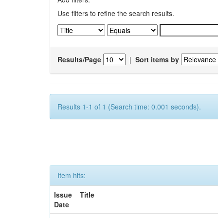
Use filters to refine the search results.
Results/Page
|
Sort items by
Results 1-1 of 1 (Search time: 0.001 seconds).
Item hits:
Issue
Title
Date