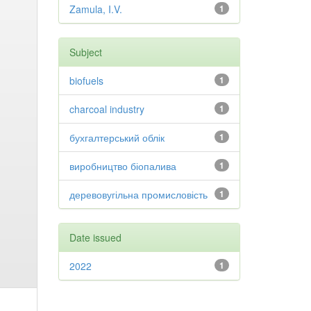
Zamula, I.V.
1
Subject
biofuels
1
charcoal industry
1
бухгалтерський облік
1
виробництво біопалива
1
деревовугільна промисловість
1
Date issued
2022
1