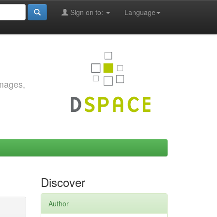
Sign on to:
Language
images,
Discover
Author