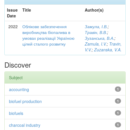
Issue
Title
Author(s)
Date
2022
Облікове забезпечення
Замула, І.В.
;
виробництва біопалива в
Травін, В.В.
;
умовах реалізації Україною
Зузанська, В.А.
;
цілей сталого розвитку
Zamula, I.V.
;
Travin,
V.V.
;
Zuzanska, V.A.
Discover
Subject
accounting
1
biofuel production
1
biofuels
1
charcoal industry
1