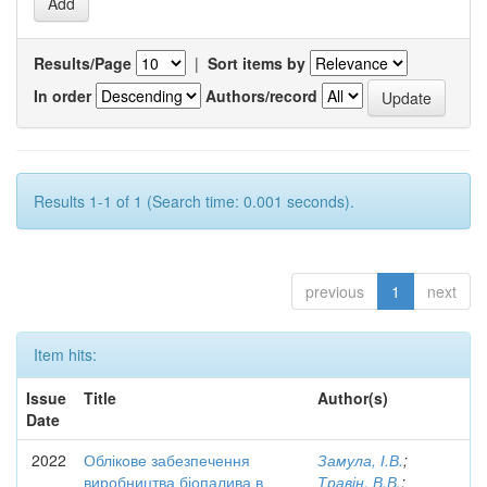
Results/Page
|
Sort items by
In order
Authors/record
Results 1-1 of 1 (Search time: 0.001 seconds).
previous
1
next
Item hits:
Issue
Title
Author(s)
Date
2022
Облікове забезпечення
Замула, І.В.
;
виробництва біопалива в
Травін, В.В.
;