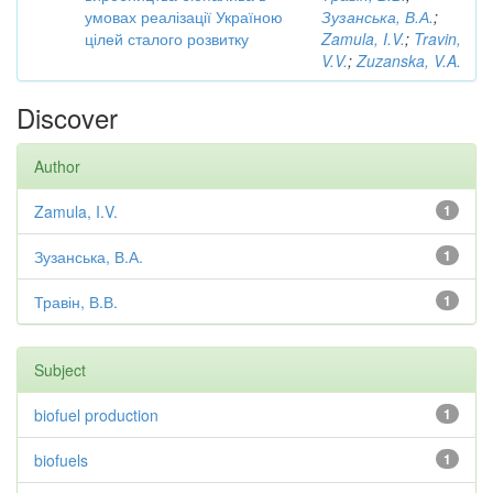
умовах реалізації Україною
Зузанська, В.А.
;
цілей сталого розвитку
Zamula, I.V.
;
Travin,
V.V.
;
Zuzanska, V.A.
Discover
Author
Zamula, I.V.
1
Зузанська, В.А.
1
Травін, В.В.
1
Subject
biofuel production
1
biofuels
1