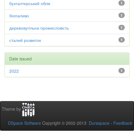
бухгалтерський облік
1
біопаливо
1
деревовугільна промисловість
1
сталий розвиток
1
Date issued
2022
1
Theme by
DSpace Software
Copyright © 2002-2013
Duraspace
-
Feedback