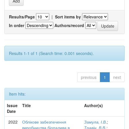
Results/Page
|
Sort items by
In order
Authors/record
Results 1-1 of 1 (Search time: 0.001 seconds).
previous
1
next
Item hits:
Issue
Title
Author(s)
Date
2022
Облікове забезпечення
Замула, І.В.
;
виробництва біопалива в
Травін, В.В.
;