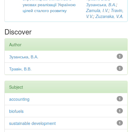
умовах реалізації Україною
Зузанська, В.А.
;
цілей сталого розвитку
Zamula, I.V.
;
Travin,
V.V.
;
Zuzanska, V.A.
Discover
Author
Зузанська, В.А.
1
Травін, В.В.
1
Subject
accounting
1
biofuels
1
sustainable development
1