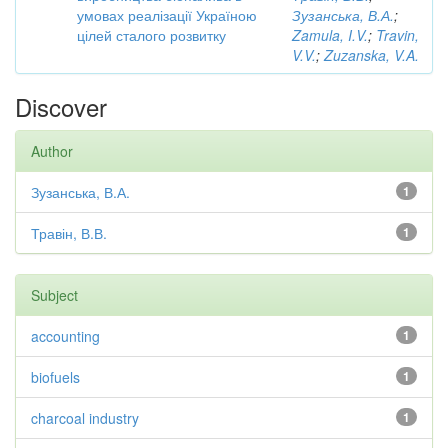
умовах реалізації Україною
Зузанська, В.А.
;
цілей сталого розвитку
Zamula, I.V.
;
Travin,
V.V.
;
Zuzanska, V.A.
Discover
Author
Зузанська, В.А.
1
Травін, В.В.
1
Subject
accounting
1
biofuels
1
charcoal industry
1