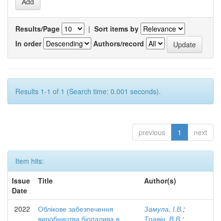
Results/Page
|
Sort items by
In order
Authors/record
Results 1-1 of 1 (Search time: 0.001 seconds).
previous
1
next
Item hits:
Issue
Title
Author(s)
Date
2022
Облікове забезпечення
Замула, І.В.
;
виробництва біопалива в
Травін, В.В.
;