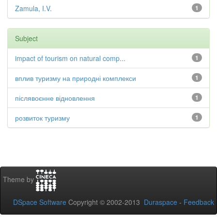
Zamula, I.V.
1
Subject
impact of tourism on natural comp...
1
вплив туризму на природні комплекси
1
післявоєнне відновлення
1
розвиток туризму
1
Theme by
DSpace Software
Copyright © 2002-2013
Duraspace
-
Feedback