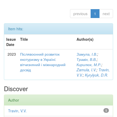
previous
1
next
Item hits:
Issue
Title
Author(s)
Date
2023
Післявоєнний розвиток
Замула, І.В.
;
екотуризму в Україні:
Травін, В.В.
;
вітчизняний і міжнародний
Кирилюк, М.Р.
;
досвід
Zamula, I.V.
;
Travin,
V.V.
;
Kуrуlyuk, D.R.
Discover
Author
Travin, V.V.
1