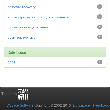
post-war recovery
1
вплив туризму на природні комплекси
1
післявоєнне відновлення
1
розвиток туризму
1
Date issued
2023
1
Theme by
DSpace Software
Copyright © 2002-2013
Duraspace
-
Feedback