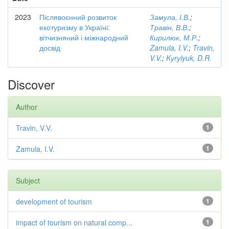
2023
Післявоєнний розвиток
Замула, І.В.
;
екотуризму в Україні:
Травін, В.В.
;
вітчизняний і міжнародний
Кирилюк, М.Р.
;
досвід
Zamula, I.V.
;
Travin,
V.V.
;
Kуrуlyuk, D.R.
Discover
Author
Travin, V.V.
1
Zamula, I.V.
1
Subject
development of tourism
1
impact of tourism on natural comp...
1