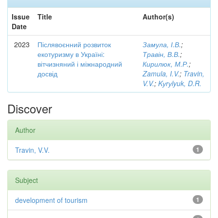
Issue
Title
Author(s)
Date
2023
Післявоєнний розвиток
Замула, І.В.
;
екотуризму в Україні:
Травін, В.В.
;
вітчизняний і міжнародний
Кирилюк, М.Р.
;
досвід
Zamula, I.V.
;
Travin,
V.V.
;
Kуrуlyuk, D.R.
Discover
Author
Travin, V.V.
1
Subject
development of tourism
1