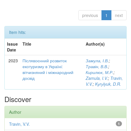
previous
1
next
Item hits:
Issue
Title
Author(s)
Date
2023
Післявоєнний розвиток
Замула, І.В.
;
екотуризму в Україні:
Травін, В.В.
;
вітчизняний і міжнародний
Кирилюк, М.Р.
;
досвід
Zamula, I.V.
;
Travin,
V.V.
;
Kуrуlyuk, D.R.
Discover
Author
Travin, V.V.
1