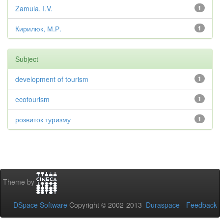
Zamula, I.V.
1
Кирилюк, М.Р.
1
Subject
development of tourism
1
ecotourism
1
розвиток туризму
1
Theme by
DSpace Software
Copyright © 2002-2013
Duraspace
-
Feedback