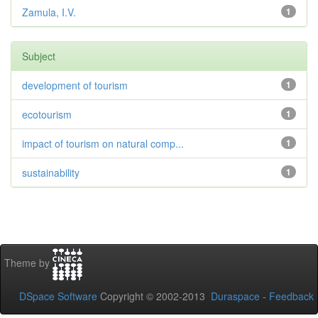
Zamula, I.V.
1
Subject
development of tourism
1
ecotourism
1
impact of tourism on natural comp...
1
sustainability
1
Theme by
DSpace Software
Copyright © 2002-2013
Duraspace
-
Feedback