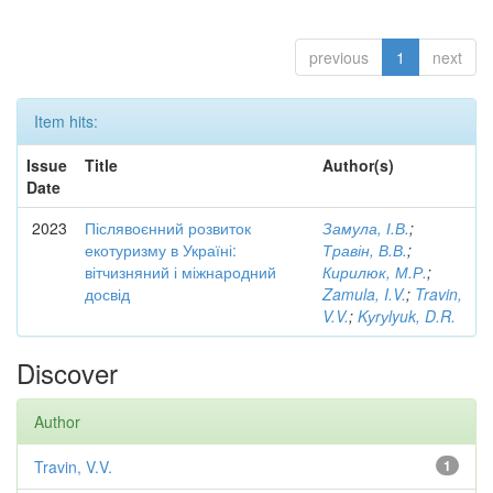
previous
1
next
Item hits:
Issue
Title
Author(s)
Date
2023
Післявоєнний розвиток
Замула, І.В.
;
екотуризму в Україні:
Травін, В.В.
;
вітчизняний і міжнародний
Кирилюк, М.Р.
;
досвід
Zamula, I.V.
;
Travin,
V.V.
;
Kуrуlyuk, D.R.
Discover
Author
Travin, V.V.
1