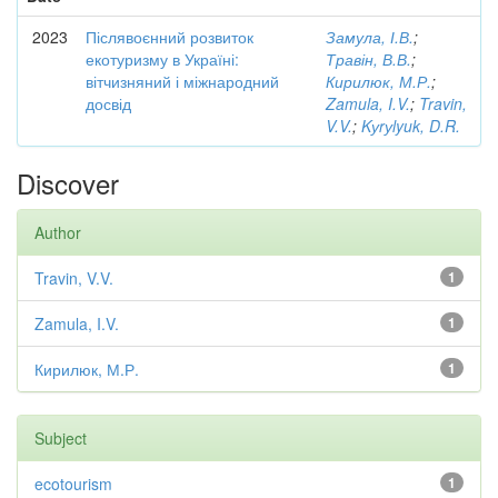
2023
Післявоєнний розвиток
Замула, І.В.
;
екотуризму в Україні:
Травін, В.В.
;
вітчизняний і міжнародний
Кирилюк, М.Р.
;
досвід
Zamula, I.V.
;
Travin,
V.V.
;
Kуrуlyuk, D.R.
Discover
Author
Travin, V.V.
1
Zamula, I.V.
1
Кирилюк, М.Р.
1
Subject
ecotourism
1