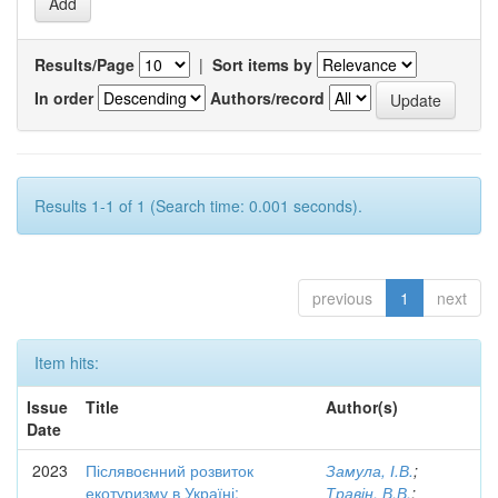
Results/Page
|
Sort items by
In order
Authors/record
Results 1-1 of 1 (Search time: 0.001 seconds).
previous
1
next
Item hits:
Issue
Title
Author(s)
Date
2023
Післявоєнний розвиток
Замула, І.В.
;
екотуризму в Україні:
Травін, В.В.
;