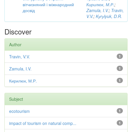
вітчизняний і міжнародний
Кирилюк, М.Р.
;
досвід
Zamula, I.V.
;
Travin,
V.V.
;
Kуrуlyuk, D.R.
Discover
Author
Travin, V.V.
1
Zamula, I.V.
1
Кирилюк, М.Р.
1
Subject
ecotourism
1
impact of tourism on natural comp...
1