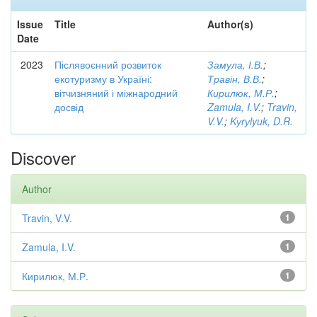
Issue
Title
Author(s)
Date
2023
Післявоєнний розвиток
Замула, І.В.
;
екотуризму в Україні:
Травін, В.В.
;
вітчизняний і міжнародний
Кирилюк, М.Р.
;
досвід
Zamula, I.V.
;
Travin,
V.V.
;
Kуrуlyuk, D.R.
Discover
Author
Travin, V.V.
1
Zamula, I.V.
1
Кирилюк, М.Р.
1