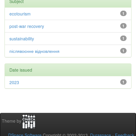
Subject
ecotourism
1
post-war recovery
1
sustainability
1
післявоєнне відновлення
1
Date issued
2023
1
Theme by
DSpace Software
Copyright © 2002-2013
Duraspace
-
Feedback