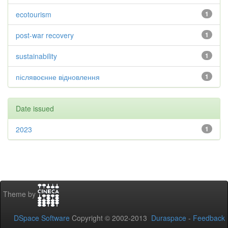
ecotourism
1
post-war recovery
1
sustainability
1
післявоєнне відновлення
1
Date issued
2023
1
Theme by
DSpace Software
Copyright © 2002-2013
Duraspace
-
Feedback