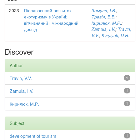
2023
Післявоєнний розвиток
Замула, І.В.
;
екотуризму в Україні:
Травін, В.В.
;
вітчизняний і міжнародний
Кирилюк, М.Р.
;
досвід
Zamula, I.V.
;
Travin,
V.V.
;
Kуrуlyuk, D.R.
Discover
Author
Travin, V.V.
1
Zamula, I.V.
1
Кирилюк, М.Р.
1
Subject
development of tourism
1