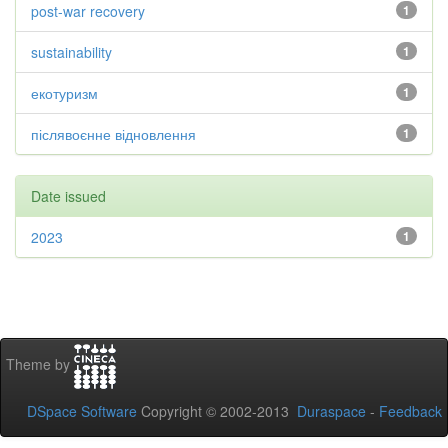
post-war recovery
1
sustainability
1
екотуризм
1
післявоєнне відновлення
1
Date issued
2023
1
Theme by
DSpace Software
Copyright © 2002-2013
Duraspace
-
Feedback