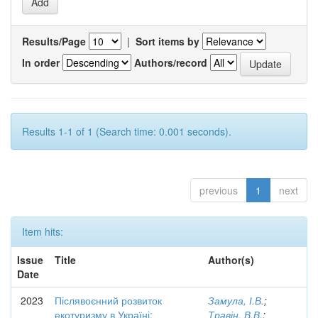
Results/Page
|
Sort items by
In order
Authors/record
Results 1-1 of 1 (Search time: 0.001 seconds).
previous
1
next
Item hits:
Issue
Title
Author(s)
Date
2023
Післявоєнний розвиток
Замула, І.В.
;
екотуризму в Україні:
Травін, В.В.
;