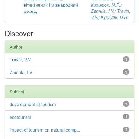
вітчизняний і міжнародний
Кирилюк, М.Р.
;
досвід
Zamula, I.V.
;
Travin,
V.V.
;
Kуrуlyuk, D.R.
Discover
Author
Travin, V.V.
1
Zamula, I.V.
1
Subject
development of tourism
1
ecotourism
1
impact of tourism on natural comp...
1