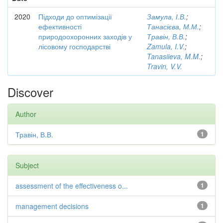
2020
Підходи до оптимізації
Замула, І.В.
;
ефективності
Танасієва, М.М.
;
природоохоронних заходів у
Травін, В.В.
;
лісовому господарстві
Zamula, I.V.
;
Tanasiieva, M.M.
;
Travin, V.V.
Discover
Author
Травін, В.В.
1
Subject
assessment of the effectiveness o...
1
management decisions
1