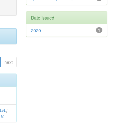
Date issued
2020
1
next
В.В.
;
.V.