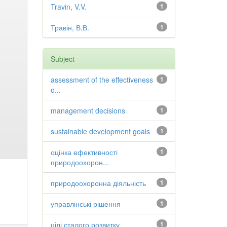
Travin, V.V.
1
Травін, В.В.
1
Subject
assessment of the effectiveness
1
o...
management decisions
1
sustainable development goals
1
оцінка ефективності
1
природоохорон...
природоохоронна діяльність
1
управлінські рішення
1
цілі сталого розвитку
1