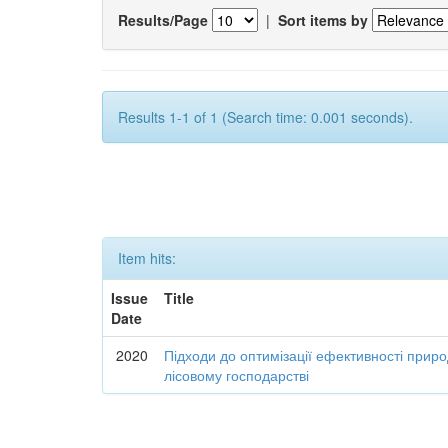
Results/Page
|
Sort items by
Results 1-1 of 1 (Search time: 0.001 seconds).
Item hits:
Issue
Title
Date
2020
Підходи до оптимізації ефективності прир
лісовому господарстві