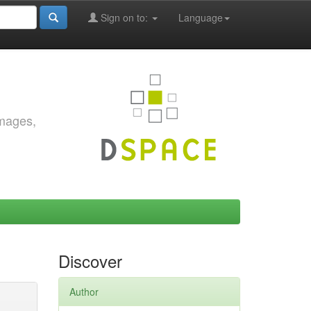
Sign on to:
Language
images,
Discover
Author