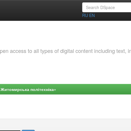
RU
EN
 access to all types of digital content including text, 
«Житомирська політехніка»