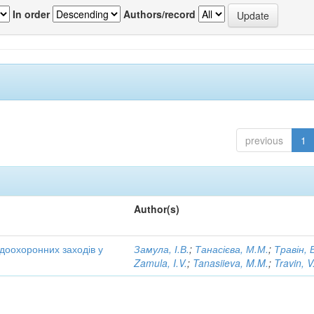
In order
Authors/record
previous
1
Author(s)
одоохоронних заходів у
Замула, І.В.
;
Танасієва, М.М.
;
Травін, 
Zamula, I.V.
;
Tanasiieva, M.M.
;
Travin, V