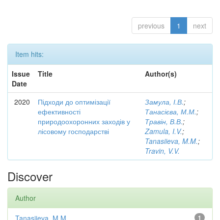
previous
1
next
Item hits:
Issue
Title
Author(s)
Date
2020
Підходи до оптимізації
Замула, І.В.
;
ефективності
Танасієва, М.М.
;
природоохоронних заходів у
Травін, В.В.
;
лісовому господарстві
Zamula, I.V.
;
Tanasiieva, M.M.
;
Travin, V.V.
Discover
Author
Tanasiieva, M.M.
1