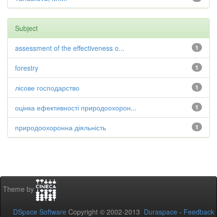
Subject
assessment of the effectiveness o...
1
forestry
1
лісове господарство
1
оцінка ефективності природоохорон...
1
природоохоронна діяльність
1
Theme by
DSpace Software
Copyright © 2002-2013
Duraspace
-
Feedback