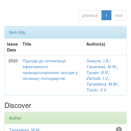
previous
1
next
Item hits:
Issue
Title
Author(s)
Date
2020
Підходи до оптимізації
Замула, І.В.
;
ефективності
Танасієва, М.М.
;
природоохоронних заходів у
Травін, В.В.
;
лісовому господарстві
Zamula, I.V.
;
Tanasiieva, M.M.
;
Travin, V.V.
Discover
Author
Tanasiieva, M.M.
1