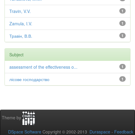
Travin, V.V.
1
Zamula, I.V.
1
Травін, В.В.
1
Subject
assessment of the effectiveness o...
1
лісове господарство
1
Theme by
DSpace Software
Copyright © 2002-2013
Duraspace
-
Feedback