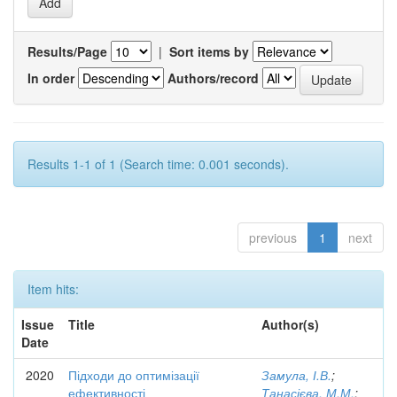
Results/Page
|
Sort items by
In order
Authors/record
Results 1-1 of 1 (Search time: 0.001 seconds).
previous
1
next
Item hits:
Issue
Title
Author(s)
Date
2020
Підходи до оптимізації
Замула, І.В.
;
ефективності
Танасієва, М.М.
;