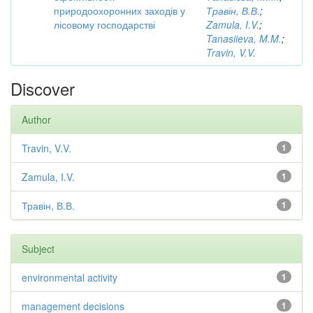
природоохоронних заходів у
Травін, В.В.
;
лісовому господарстві
Zamula, I.V.
;
Tanasiieva, M.M.
;
Travin, V.V.
Discover
Author
Travin, V.V.
1
Zamula, I.V.
1
Травін, В.В.
1
Subject
environmental activity
1
management decisions
1