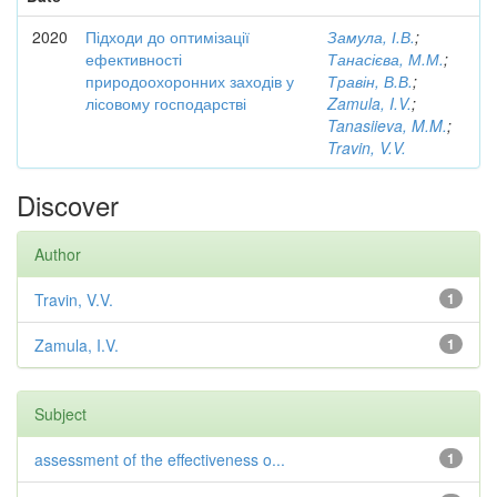
2020
Підходи до оптимізації
Замула, І.В.
;
ефективності
Танасієва, М.М.
;
природоохоронних заходів у
Травін, В.В.
;
лісовому господарстві
Zamula, I.V.
;
Tanasiieva, M.M.
;
Travin, V.V.
Discover
Author
Travin, V.V.
1
Zamula, I.V.
1
Subject
assessment of the effectiveness o...
1