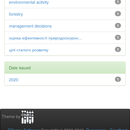
environmental activity
1
forestry
1
management decisions
1
оцінка ефективності природоохорон...
1
цілі сталого розвитку
1
Date issued
2020
1
Theme by