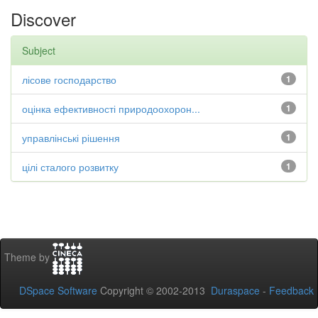
Discover
Subject
лісове господарство
1
оцінка ефективності природоохорон...
1
управлінські рішення
1
цілі сталого розвитку
1
Theme by
DSpace Software
Copyright © 2002-2013
Duraspace
-
Feedback