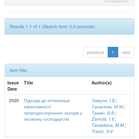
Results 1-1 of 1 (Search time: 0.0 seconds).
previous
1
next
Item hits:
Issue
Title
Author(s)
Date
2020
Підходи до оптимізації
Замула, І.В.
;
ефективності
Танасієва, М.М.
;
природоохоронних заходів у
Травін, В.В.
;
лісовому господарстві
Zamula, I.V.
;
Tanasiieva, M.M.
;
Travin, V.V.