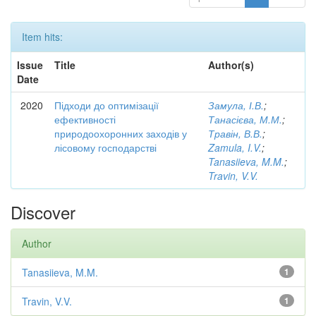
Item hits:
Issue
Title
Author(s)
Date
2020
Підходи до оптимізації
Замула, І.В.
;
ефективності
Танасієва, М.М.
;
природоохоронних заходів у
Травін, В.В.
;
лісовому господарстві
Zamula, I.V.
;
Tanasiieva, M.M.
;
Travin, V.V.
Discover
Author
Tanasiieva, M.M.
1
Travin, V.V.
1