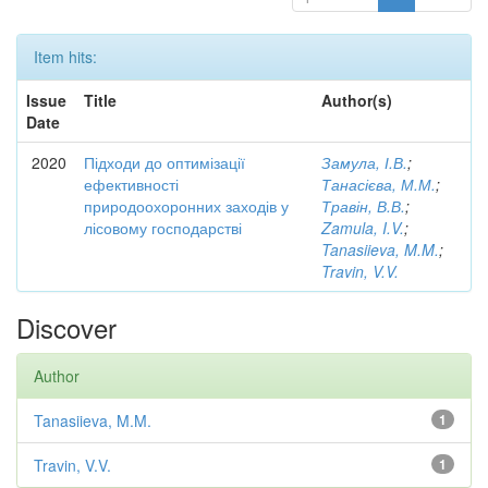
Item hits:
Issue
Title
Author(s)
Date
2020
Підходи до оптимізації
Замула, І.В.
;
ефективності
Танасієва, М.М.
;
природоохоронних заходів у
Травін, В.В.
;
лісовому господарстві
Zamula, I.V.
;
Tanasiieva, M.M.
;
Travin, V.V.
Discover
Author
Tanasiieva, M.M.
1
Travin, V.V.
1