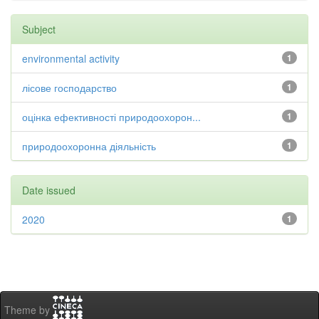
Subject
environmental activity
1
лісове господарство
1
оцінка ефективності природоохорон...
1
природоохоронна діяльність
1
Date issued
2020
1
Theme by