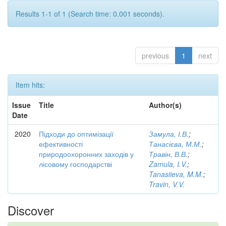
Results 1-1 of 1 (Search time: 0.001 seconds).
previous
1
next
Item hits:
Issue
Title
Author(s)
Date
2020
Підходи до оптимізації
Замула, І.В.
;
ефективності
Танасієва, М.М.
;
природоохоронних заходів у
Травін, В.В.
;
лісовому господарстві
Zamula, I.V.
;
Tanasiieva, M.M.
;
Travin, V.V.
Discover