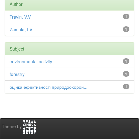
Author
Travin, V.V.
1
Zamula, I.V.
1
Subject
environmental activity
1
forestry
1
оцінка ефективності природоохорон...
1
Theme by