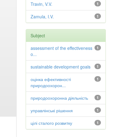
Travin, V.V.
1
Zamula, I.V.
1
Subject
assessment of the effectiveness
1
o...
sustainable development goals
1
оцінка ефективності
1
природоохорон...
природоохоронна діяльність
1
управлінські рішення
1
цілі сталого розвитку
1