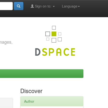
Sign on to:
Language
images,
Discover
Author