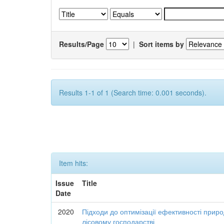
Results/Page
|
Sort items by
Results 1-1 of 1 (Search time: 0.001 seconds).
Item hits:
Issue
Title
Date
2020
Підходи до оптимізації ефективності прир
лісовому господарстві