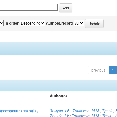
In order
Authors/record
previous
1
Author(s)
одоохоронних заходів у
Замула, І.В.
;
Танасієва, М.М.
;
Травін, 
Zamula, I.V.
;
Tanasiieva, M.M.
;
Travin, V