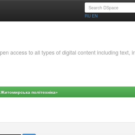
RU
EN
 access to all types of digital content including text, 
«Житомирська політехніка»