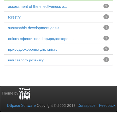
assessment of the effectiveness o...
1
forestry
1
sustainable development goals
1
оцінка ефективності природоохорон...
1
природоохоронна діяльність
1
цілі сталого розвитку
1
Theme by
DSpace Software
Copyright © 2002-2013
Duraspace
-
Feedback