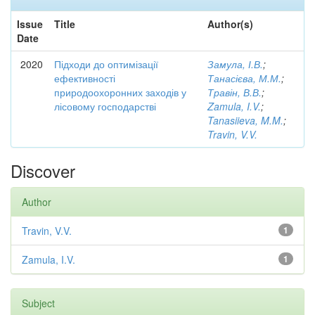
Issue
Title
Author(s)
Date
2020
Підходи до оптимізації
Замула, І.В.
;
ефективності
Танасієва, М.М.
;
природоохоронних заходів у
Травін, В.В.
;
лісовому господарстві
Zamula, I.V.
;
Tanasiieva, M.M.
;
Travin, V.V.
Discover
Author
Travin, V.V.
1
Zamula, I.V.
1
Subject