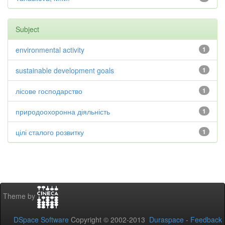
Subject
environmental activity
1
sustainable development goals
1
лісове господарство
1
природоохоронна діяльність
1
цілі сталого розвитку
1
Theme by
DSpace Software
Copyright © 2002-2013
Duraspace
-
Feedback