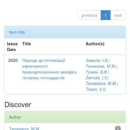
previous
1
next
Item hits:
Issue
Title
Author(s)
Date
2020
Підходи до оптимізації
Замула, І.В.
;
ефективності
Танасієва, М.М.
;
природоохоронних заходів у
Травін, В.В.
;
лісовому господарстві
Zamula, I.V.
;
Tanasiieva, M.M.
;
Travin, V.V.
Discover
Author
Tanasiieva, M.M.
1