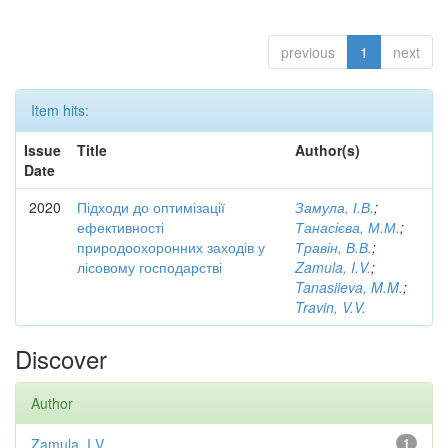
previous
1
next
Item hits:
Issue
Title
Author(s)
Date
2020
Підходи до оптимізації
Замула, І.В.
;
ефективності
Танасієва, М.М.
;
природоохоронних заходів у
Травін, В.В.
;
лісовому господарстві
Zamula, I.V.
;
Tanasiieva, M.M.
;
Travin, V.V.
Discover
Author
Zamula, I.V.
1