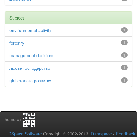
Subject
environmental activity
1
forestry
1
management decisions
1
лісове господарство
1
цілі сталого розвитку
1
Theme by
DSpace Software
Copyright © 2002-2013
Duraspace
-
Feedback