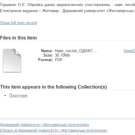
Горшенін О.Є. Обробка даних аерокосмічних спостережень : навч. посібн
Електронне видання – Житомир : Державний університет «Житомирська по
Show full item record
Files in this item
Name:
Навч_посібн_ОДАКС ...
View/
Size:
30.70Mb
Format:
PDF
This item appears in the following Collection(s)
Підручник
Державний університет «Житомирська політехніка»
DSpace at Державний університет «Житомирська політехніка»