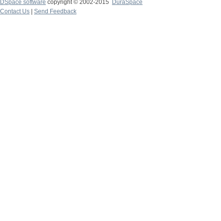
DSpace software
copyright © 2002-2015
DuraSpace
Contact Us
|
Send Feedback