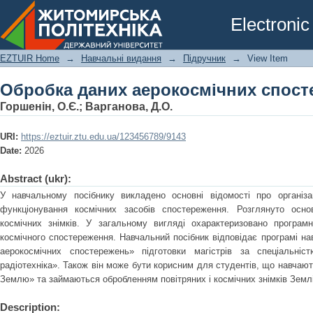
Обробка даних аерокосмічних спост
Electronic
EZTUIR Home
→
Навчальні видання
→
Підручник
→
View Item
Обробка даних аерокосмічних спост
Горшенін, О.Є.
;
Варганова, Д.О.
URI:
https://eztuir.ztu.edu.ua/123456789/9143
Date:
2026
Abstract (ukr):
У навчальному посібнику викладено основні відомості про організ
функціонування космічних засобів спостереження. Розглянуто осно
космічних знімків. У загальному вигляді охарактеризовано програмн
космічного спостереження. Навчальний посібник відповідає програмі н
аерокосмічних спостережень» підготовки магістрів за спеціальніс
радіотехніка». Також він може бути корисним для студентів, що навчают
Землю» та займаються обробленням повітряних і космічних знімків Землі
Description: