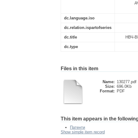
д
dc.language.iso
dc.relation.ispartofseries
dc.title
НВЧ-
dc.type
Files in this item
Name:
130277.pdf
Size:
696.0Kb
Format:
PDF
This item appears in the following
Патенти
Show simple item record