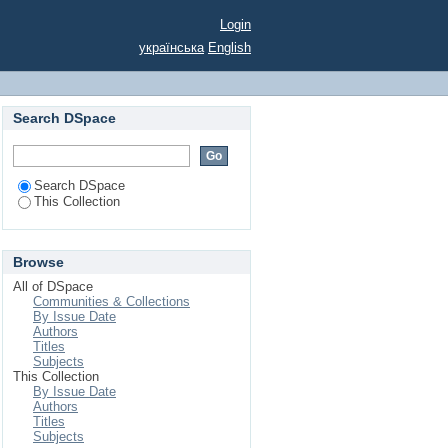
ТОК
Login
українська
English
Search DSpace
Search DSpace
This Collection
Browse
All of DSpace
Communities & Collections
By Issue Date
Authors
Titles
Subjects
This Collection
By Issue Date
Authors
Titles
Subjects