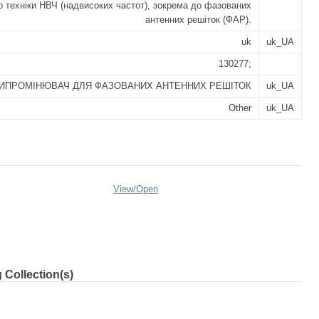
о техніки НВЧ (надвисоких частот), зокрема до фазованих
антенних решіток (ФАР).
uk
uk_UA
130277;
ВИПРОМІНЮВАЧ ДЛЯ ФАЗОВАНИХ АНТЕННИХ РЕШІТОК
uk_UA
Other
uk_UA
View/
Open
 Collection(s)