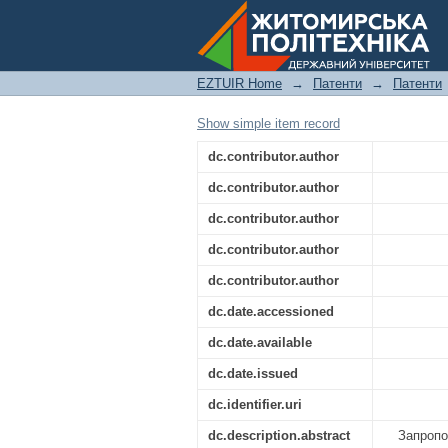
НВЧ-ВИПРОМІНЮВАЧ
EZTUIR Home
→
Патенти
→
Патенти
Show simple item record
dc.contributor.author
dc.contributor.author
dc.contributor.author
dc.contributor.author
dc.contributor.author
dc.date.accessioned
dc.date.available
dc.date.issued
dc.identifier.uri
dc.description.abstract
Запропо