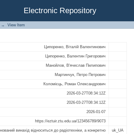
 ДЛЯ ФАЗОВАНИХ АНТЕННИХ РЕШІ
Electronic Repository
→
View Item
Ципоренко, Віталій Валентинович
Ципоренко, Валентин Григорович
Манойлов, В'ячеслав Пилипович
Мартинчук, Петро Петрович
Коломієць, Роман Олександрович
2026-03-27T08:34:12Z
2026-03-27T08:34:12Z
2026-01-07
https://eztuir.ztu.edu.ua/123456789/9073
нований винахід відноситься до радіотехніки, а конкретно
uk_UA