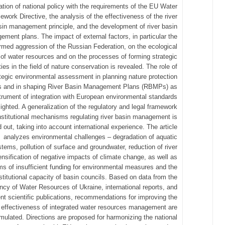
tion of national policy with the requirements of the EU Water
work Directive, the analysis of the effectiveness of the river
sin management principle, and the development of river basin
ment plans. The impact of external factors, in particular the
rmed aggression of the Russian Federation, on the ecological
 of water resources and on the processes of forming strategic
ities in the field of nature conservation is revealed. The role of
tegic environmental assessment in planning nature protection
 and in shaping River Basin Management Plans (RBMPs) as
trument of integration with European environmental standards
lighted. A generalization of the regulatory and legal framework
nstitutional mechanisms regulating river basin management is
d out, taking into account international experience. The article
analyzes environmental challenges – degradation of aquatic
tems, pollution of surface and groundwater, reduction of river
tensification of negative impacts of climate change, as well as
ms of insufficient funding for environmental measures and the
nstitutional capacity of basin councils. Based on data from the
ncy of Water Resources of Ukraine, international reports, and
nt scientific publications, recommendations for improving the
effectiveness of integrated water resources management are
rmulated. Directions are proposed for harmonizing the national