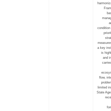
harmoniza
Frame
ba
manage
a
condition
prior
stra
measures
a key ins
is high
and i
carrie
ecosys
flow, in
proble
limited i
State Age
rece
fo