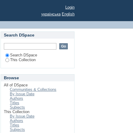
РАВЛІННЯ
Login
ГІЙ ОХОРОНИ
українська
English
Search DSpace
Search DSpace
This Collection
Browse
All of DSpace
Communities & Collections
By Issue Date
Authors
Titles
Subjects
This Collection
By Issue Date
Authors
Titles
Subjects