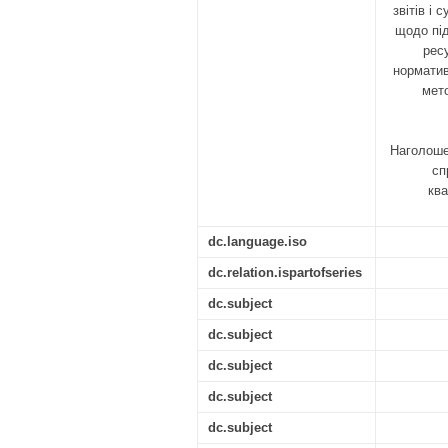
звітів і
щодо пі
рес
норматив
мето
Наголоше
сп
ква
dc.language.iso
dc.relation.ispartofseries
dc.subject
dc.subject
dc.subject
dc.subject
dc.subject