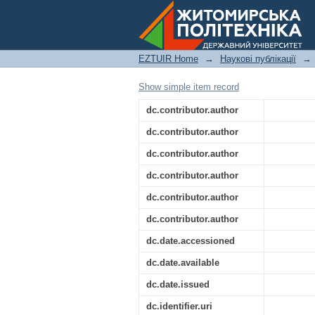
ВПРОВАДЖЕННЯ ЄВ
РІЧКОВИМИ БАСЕЙНА
ПРИРОДИ
EZTUIR Home
→
Наукові публікації
→
Show simple item record
dc.contributor.author
dc.contributor.author
dc.contributor.author
dc.contributor.author
dc.contributor.author
dc.contributor.author
dc.date.accessioned
dc.date.available
dc.date.issued
dc.identifier.uri