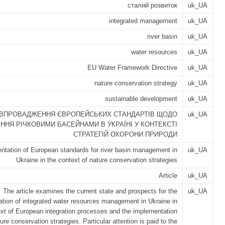
сталий розвиток
uk_UA
integrated management
uk_UA
river basin
uk_UA
water resources
uk_UA
EU Water Framework Directive
uk_UA
nature conservation strategy
uk_UA
sustainable development
uk_UA
ВПРОВАДЖЕННЯ ЄВРОПЕЙСЬКИХ СТАНДАРТІВ ЩОДО
uk_UA
ННЯ РІЧКОВИМИ БАСЕЙНАМИ В УКРАЇНІ У КОНТЕКСТІ
СТРАТЕГІЙ ОХОРОНИ ПРИРОДИ
ntation of European standards for river basin management in
uk_UA
Ukraine in the context of nature conservation strategies
Article
uk_UA
The article examines the current state and prospects for the
uk_UA
tion of integrated water resources management in Ukraine in
ext of European integration processes and the implementation
ture conservation strategies. Particular attention is paid to the