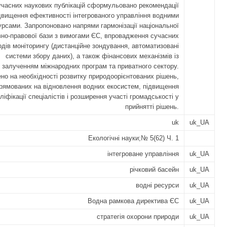
 сучасних наукових публікацій сформульовано рекомендації
двищення ефективності інтегрованого управління водними
урсами. Запропоновано напрями гармонізації національної
но-правової бази з вимогами ЄС, впровадження сучасних
дів моніторингу (дистанційне зондування, автоматизовані
системи збору даних), а також фінансових механізмів із
залученням міжнародних програм та приватного сектору.
но на необхідності розвитку природоорієнтованих рішень,
рямованих на відновлення водних екосистем, підвищення
ліфікації спеціалістів і розширення участі громадськості у
прийнятті рішень.
uk
uk_UA
Екологічні науки;№ 5(62) Ч. 1
інтегроване управління
uk_UA
річковий басейн
uk_UA
водні ресурси
uk_UA
Водна рамкова директива ЄС
uk_UA
стратегія охорони природи
uk_UA