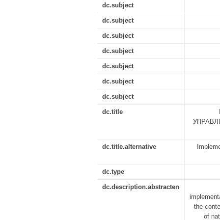
dc.subject
dc.subject
dc.subject
dc.subject
dc.subject
dc.subject
dc.subject
dc.title
УПРАВЛІ
dc.title.alternative
Impleme
dc.type
dc.description.abstracten
implementa
the cont
of na