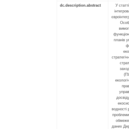
dc.description.abstract
У статт
інтегров
євроінтег
Особ
вимог
функціон
планів у
ф
еко
стратегіч
страт
захо
(П
екологі
пра
управ
досвід
екоси
водності 
проблеми
обмежен
даних Дер