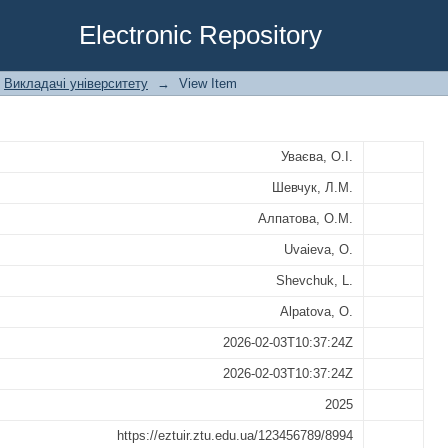
РОПЕЙСЬКИХ СТАНДАРТІВ ЩОДО УП
Electronic Repository
МИ В УКРАЇНІ У КОНТЕКСТІ СТРАТЕ
Викладачі університету
→
View Item
Уваєва, О.І.
Шевчук, Л.М.
Алпатова, О.М.
Uvaieva, O.
Shevchuk, L.
Alpatova, O.
2026-02-03T10:37:24Z
2026-02-03T10:37:24Z
2025
https://eztuir.ztu.edu.ua/123456789/8994