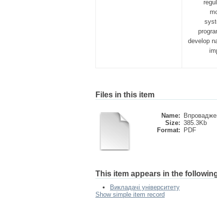
regu
mo
syst
progra
develop na
im
Files in this item
Name:
Впроваджен
Size:
385.3Kb
Format:
PDF
This item appears in the following
Викладачі університету
Show simple item record