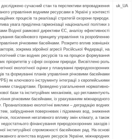
і досліджено сучасний стан та перспективи впровадження
uk_UA
аного управління водними ресурсами в Україні у контексті
раційних процесів та реалізації стратегій охорони природи.
лива увага приділена гармонізації національної політики з
ами Водної рамкової директиви ЄС, аналізу ефективності
ування басейнового принципу управління та розробленню
правління річковими басейнами. Розкрито вплив зовнішніх
акторів, зокрема збройної агресії Російської Федерації, на
логічний стан водних ресурсів та на процеси формування
них пріоритетів у сфері охорони природи. Висвітлено роль
егічної екологічної оцінки у плануванні природоохоронних
дів та формуванні планів управління річковими басейнами
УРБ) як ключового інструменту інтеграції з європейськими
чними стандартами. Проведено узагальнення нормативно-
вової бази та інституційних механізмів, що регламентують
ління річковими басейнами, із урахуванням міжнародного
у. Проаналізовано екологічні виклики – деградацію водних
стем, забруднення поверхневих і підземних вод, зниження
річок, посилення негативного впливу змін клімату, а також
 недостатнього фінансування природоохоронних заходів і
ої інституційної спроможності басейнових рад. На основі
жавного агентства водних ресурсів України, міжнародних