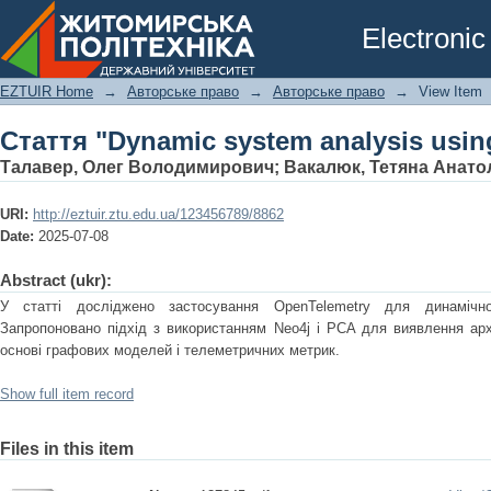
Стаття "Dynamic system analysis using
Electronic
EZTUIR Home
→
Авторське право
→
Авторське право
→
View Item
Стаття "Dynamic system analysis using
Талавер, Олег Володимирович
;
Вакалюк, Тетяна Анато
URI:
http://eztuir.ztu.edu.ua/123456789/8862
Date:
2025-07-08
Abstract (ukr):
У статті досліджено застосування OpenTelemetry для динамічно
Запропоновано підхід з використанням Neo4j і PCA для виявлення арх
основі графових моделей і телеметричних метрик.
Show full item record
Files in this item