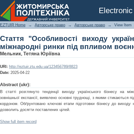
Стаття "Особливості виходу українсь
Electronic
впливом воєнних ризиків"
EZTUIR Home
→
Авторське право
→
Авторське право
→
View Item
Стаття "Особливості виходу україн
міжнародні ринки під впливом воєнн
Мельник, Тетяна Юріївна
URI:
http://eztuir.ztu.edu.ua/123456789/8823
Date:
2025-04-22
Abstract (ukr):
В статті розглянуто тенденції виходу українського бізнесу на між
зовнішньої експансії, виявлено основні труднощі, з якими стикаються під
кордоном. Обґрунтовано ключові етапи підготовки бізнесу до виходу н
дозволить досягти поставлених цілей.
Show full item record