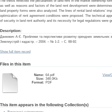
The thesis reflected the peculiarities of land rent in the market ownership 
as well as reasons and factors of the land rent development were determined
land property forms were also analyzed. The lines of rental land relations’ 
optimization of rent agreement conditions were proposed. The technical app
of security in land rent authority and its necessity for legal regulations were 
Description:
Данкевич А.Є. Проблеми та перспективи розвитку орендних земельних ві
Землеустрій і кадастр. – 2004. – № 1-2. – С. 88-92.
Show full item record
Files in this item
Name:
64.pdf
View/
Size:
348.0Kb
Format:
PDF
This item appears in the following Collection(s)
Викладачі університету