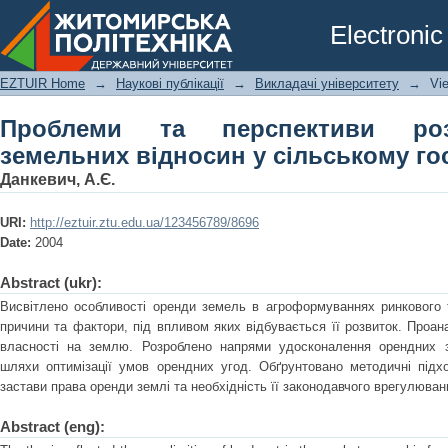
Проблеми та перспективи розвитку 
Electronic
сільському господарстві
EZTUIR Home
→
Наукові публікації
→
Викладачі університету
→
Vi
Проблеми та перспективи роз
земельних відносин у сільському го
Данкевич, А.Є.
URI:
http://eztuir.ztu.edu.ua/123456789/8696
Date:
2004
Abstract (ukr):
Висвітлено особливості оренди земель в агроформуваннях ринкового т
причини та фактори, під впливом яких відбувається її розвиток. Проан
власності на землю. Розроблено напрями удосконалення орендних з
шляхи оптимізації умов орендних угод. Обґрунтовано методичні під
застави права оренди землі та необхідність її законодавчого врегулюван
Abstract (eng):