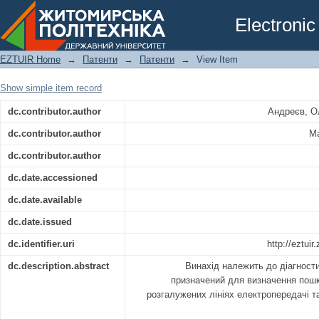
СПОСІБ ВИЗНАЧЕННЯ МІСЦЯ ПОШКО
Electronic
ЕЛЕКТРОПЕРЕДАЧІ
EZTUIR Home
→
Патенти
→
Патенти
→
View Item
Show simple item record
dc.contributor.author
Андреєв, О
dc.contributor.author
Ма
dc.contributor.author
dc.date.accessioned
dc.date.available
dc.date.issued
dc.identifier.uri
http://eztui
dc.description.abstract
Винахід належить до діагности
призначений для визначення пош
розгалужених лініях електропередачі т