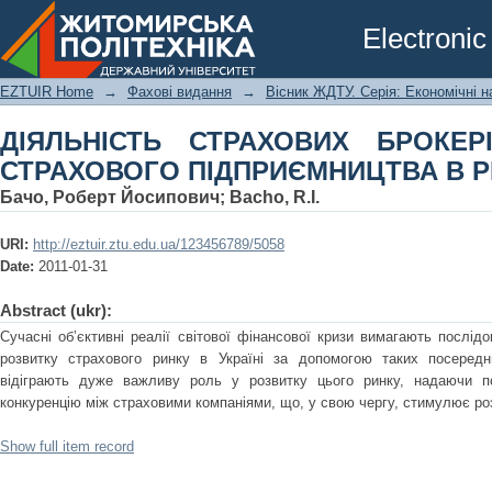
ДІЯЛЬНІСТЬ СТРАХОВИХ БРОКЕРІВ 
Electronic
ПІДПРИЄМНИЦТВА В РЕАЛІЯХ УКРАЇ
EZTUIR Home
→
Фахові видання
→
Вісник ЖДТУ. Серія: Економічні н
ДІЯЛЬНІСТЬ СТРАХОВИХ БРОКЕР
СТРАХОВОГО ПІДПРИЄМНИЦТВА В Р
Бачо, Роберт Йосипович
;
Bacho, R.I.
URI:
http://eztuir.ztu.edu.ua/123456789/5058
Date:
2011-01-31
Abstract (ukr):
Сучасні об’єктивні реалії світової фінансової кризи вимагають послідов
розвитку страхового ринку в Україні за допомогою таких посередни
відіграють дуже важливу роль у розвитку цього ринку, надаючи по
конкуренцію між страховими компаніями, що, у свою чергу, стимулює ро
Show full item record