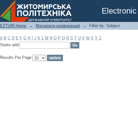
Filter by: Subject
Electronic
EZTUIR Home
→
Матеріали конференцій
→
Filter by: Subject
A
B
C
D
E
F
G
H
I
J
K
L
M
N
O
P
Q
R
S
T
U
V
W
X
Y
Z
Starts with
Results Per Page: